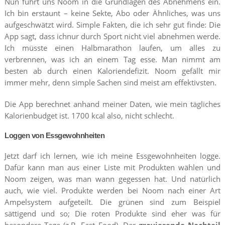
Nun führt uns Noom in die Grundlagen des Abnehmens ein.
Ich bin erstaunt – keine Sekte, Abo oder Ähnliches, was uns
aufgeschwätzt wird. Simple Fakten, die ich sehr gut finde: Die
App sagt, dass ichnur durch Sport nicht viel abnehmen werde.
Ich müsste einen Halbmarathon laufen, um alles zu
verbrennen, was ich an einem Tag esse. Man nimmt am
besten ab durch einen Kaloriendefizit. Noom gefällt mir
immer mehr, denn simple Sachen sind meist am effektivsten.
Die App berechnet anhand meiner Daten, wie mein tägliches
Kalorienbudget ist. 1700 kcal also, nicht schlecht.
Loggen von Essgewohnheiten
Jetzt darf ich lernen, wie ich meine Essgewohnheiten logge.
Dafür kann man aus einer Liste mit Produkten wählen und
Noom zeigen, was man wann gegessen hat. Und natürlich
auch, wie viel. Produkte werden bei Noom nach einer Art
Ampelsystem aufgeteilt. Die grünen sind zum Beispiel
sättigend und so; Die roten Produkte sind eher was für
besondere Tage (z.B. Fast Food). Der
gravierende Nachteil