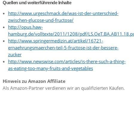
Quellen und weiterführende Inhalte
http://www.urgeschmack.de/was-ist-der-unterschied-
zwischen-glucose-und-fructose/
http://opus.haw-
hamburg.de/volltexte/2011/1208/pdf/LS.OeT.BA.AB11.18.p
http://www.springermedizin.at/artikel/16721-
ernaehrungsmaerchen-teil-5-fructose-ist-der-bessere-
zucker
http://www.newswise.com/articles/is-there-such-a-thing-
as-eating-too-many-fruits-and-vegetables
Hinweis zu Amazon Affiliate
Als Amazon-Partner verdienen wir an qualifizierten Käufen.