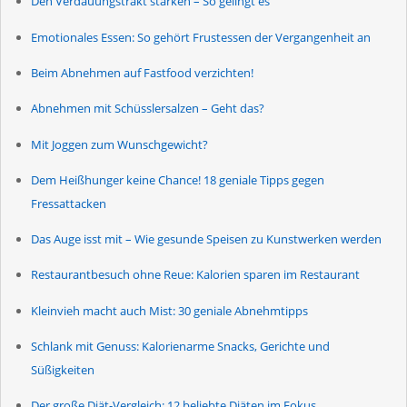
Den Verdauungstrakt stärken – So gelingt es
Emotionales Essen: So gehört Frustessen der Vergangenheit an
Beim Abnehmen auf Fastfood verzichten!
Abnehmen mit Schüsslersalzen – Geht das?
Mit Joggen zum Wunschgewicht?
Dem Heißhunger keine Chance! 18 geniale Tipps gegen
Fressattacken
Das Auge isst mit – Wie gesunde Speisen zu Kunstwerken werden
Restaurantbesuch ohne Reue: Kalorien sparen im Restaurant
Kleinvieh macht auch Mist: 30 geniale Abnehmtipps
Schlank mit Genuss: Kalorienarme Snacks, Gerichte und
Süßigkeiten
Der große Diät-Vergleich: 12 beliebte Diäten im Fokus